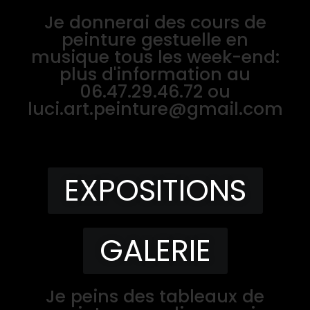
Je donnerai des cours de
peinture gestuelle en
musique tous les week-end:
plus d'information au
06.47.29.46.72 ou
luci.art.peinture@gmail.com
EXPOSITIONS
GALERIE
Je peins des tableaux de